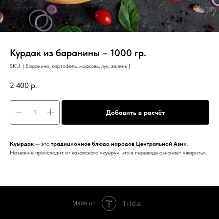
Курдак из баранины – 1000 гр.
SKU:
| Баранина, картофель, морковь, лук, зелень |
2 400
р.
Добавить в расчёт
Куырдак
— это
традиционное блюдо народов Центральной Азии
.
Название происходит от казахского «қуыру», что в переводе означает «жарить».
Tilda
Made on